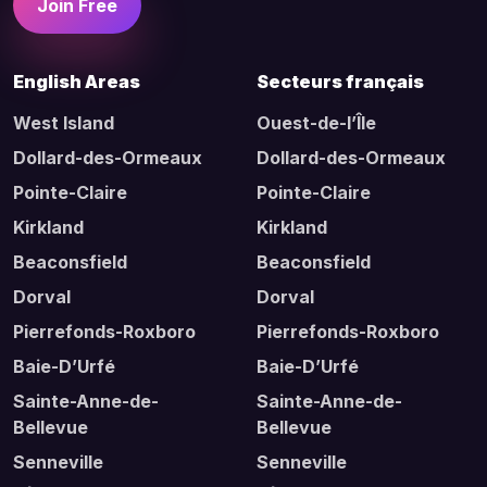
Join Free
English Areas
Secteurs français
West Island
Ouest-de-l’Île
Dollard-des-Ormeaux
Dollard-des-Ormeaux
Pointe-Claire
Pointe-Claire
Kirkland
Kirkland
Beaconsfield
Beaconsfield
Dorval
Dorval
Pierrefonds-Roxboro
Pierrefonds-Roxboro
Baie-D’Urfé
Baie-D’Urfé
Sainte-Anne-de-
Sainte-Anne-de-
Bellevue
Bellevue
Senneville
Senneville