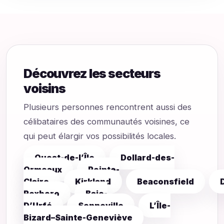
Découvrez les secteurs
voisins
Plusieurs personnes rencontrent aussi des
célibataires des communautés voisines, ce
qui peut élargir vos possibilités locales.
Ouest-de-l’Île
Dollard-des-
Ormeaux
Pointe-
Claire
Kirkland
Beaconsfield
Roxboro
Baie-
D’Urfé
Senneville
L’Île-
Bizard–Sainte-Geneviève