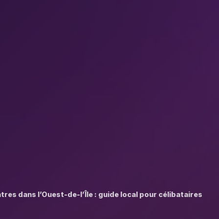
res dans l’Ouest-de-l’Île : guide local pour célibataires