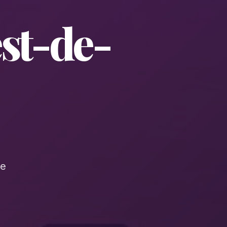
st-de-
de