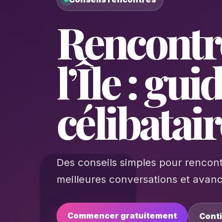
Rencontre
l’Île : gu
célibatai
Des conseils simples pour rencontr
meilleures conversations et avanc
Commencer gratuitement
Conti