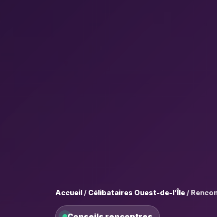
Accueil
/
Célibataires Ouest-de-l’Île
/ Rencont
Conseils rencontres